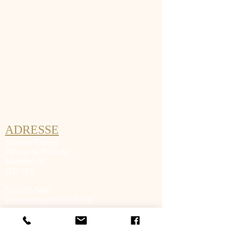
ADRESSE
Kimono Vintage
783 rue de Bienville
Montréal QC
H2J 1T8
514-522-5000
kimonovintage@gmail.com
>>Carte