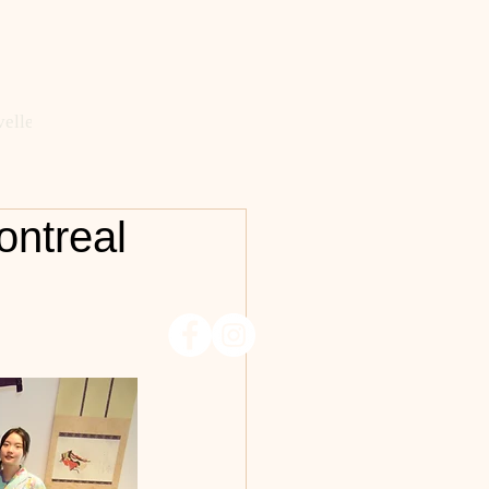
velles
ontreal