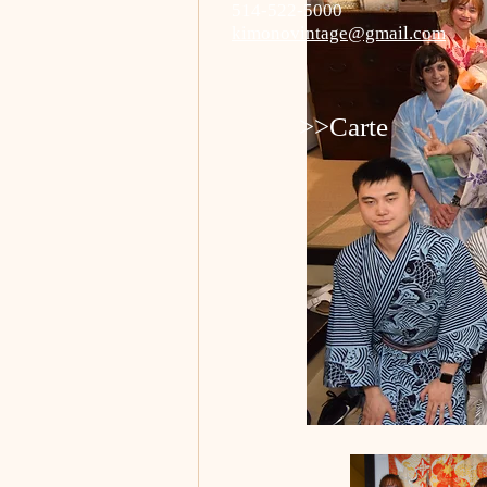
514-522-5000
kimonovintage@gmail.com
>>Carte