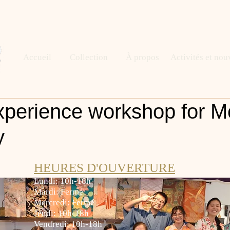
Accueil
Collection
À propos
Activités et nou
xperience workshop for M
y
HEURES D'OUVERTURE
Lundi: 10h-18h
Mardi: Fermé
Mercredi: Fermé
Jeudi: 10h-18h
Vendredi: 10h-18h