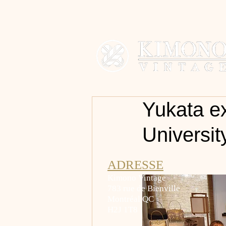
Yukata e
Universit
ADRESSE
Kimono Vintage
783 rue de Bienville
Montréal QC
H2J 1T8