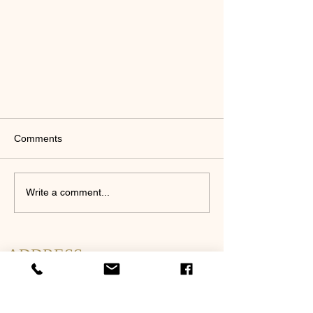
Comments
Write a comment...
ADDRESS
Kimono Vintage
783 rue de Bienville
Montréal QC
H2J 1T8